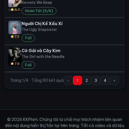
Secrets We Keep
6.7
Hoàn Tất (6/6)
Người Chị Kế Xấu Xí
The Ugly Stepsister
7.3
Full
Cô Gái và Cây Kim
The Girl with the Needle
7.6
Full
Trang 1/4 · Tổng 90 kết quả
‹
1
2
3
4
›
© 2026 KKPhim. Chúng tôi từ chối mọi trách nhiệm liên quan
đến nội dung hiển thị/tồn tại trên trang. Tất cả video và dữ liệu