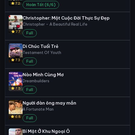
7.2
Hoàn Tất (6/6)
Christopher: Một Cuộc Đời Thực Sự Đẹp
Christopher - A Beautiful Real Life
7.7
Full
Di Chúc Tuổi Trẻ
Testament Of Youth
7.3
Full
Nào Mình Cùng Mơ
Dreambuilders
7.5
Full
Người đàn ông may mắn
A Fortunate Man
6.8
Full
Bí Mật Ở Khu Ngoại Ô