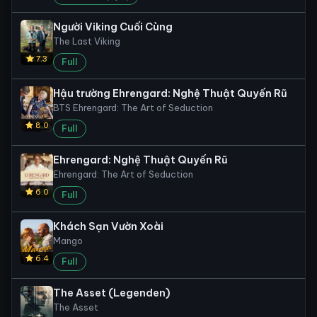
Người Viking Cuối Cùng
The Last Viking
7.3
Full
Hậu trường Ehrengard: Nghệ Thuật Quyến Rũ
BTS Ehrengard: The Art of Seduction
8.0
Full
Ehrengard: Nghệ Thuật Quyến Rũ
Ehrengard: The Art of Seduction
6.0
Full
Khách Sạn Vườn Xoài
Mango
6.4
Full
The Asset (Legenden)
The Asset