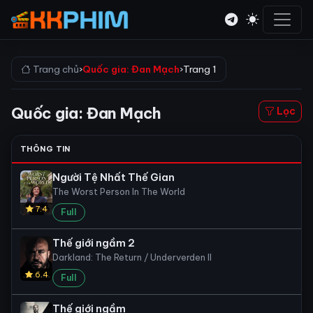
Trang chủ
›
Quốc gia: Đan Mạch
›
Trang 1
Quốc gia: Đan Mạch
Lọc
THÔNG TIN
Người Tệ Nhất Thế Gian
The Worst Person In The World
7.4
Full
Thế giới ngầm 2
Darkland: The Return / Underverden II
6.4
Full
Thế giới ngầm