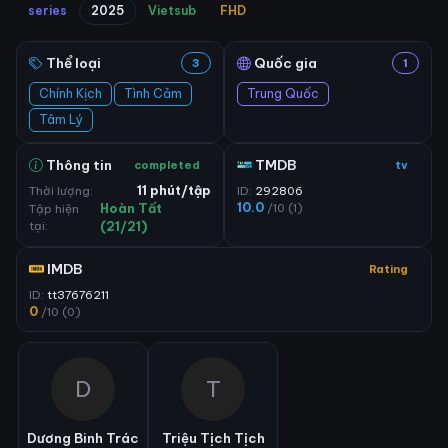
series
2025
Vietsub
FHD
Thể loại
Quốc gia
3
1
Chính Kịch
Tình Cảm
Trung Quốc
Tâm Lý
Thông tin
TMDB
completed
tv
Thời lượng:
11 phút/tập
ID:
292806
10.0
/10 (1)
Tập hiện
Hoàn Tất
tại:
(21/21)
IMDB
Rating
ID:
tt37676211
0
/10 (0)
D
T
Dương Binh Trác
Triệu Tịch Tịch