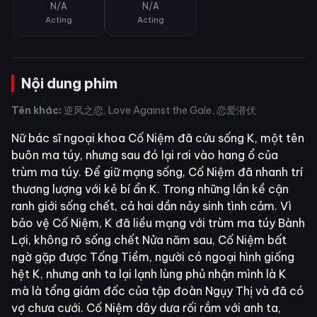
N/A
N/A
Acting
Acting
Nội dung phim
Tên khác:
逆风之恋, Love Against the Gale, 恋爱潜伏
Nữ bác sĩ ngoại khoa Cố Niệm đã cứu sống K, một tên
buôn ma túy, nhưng sau đó lại rơi vào hang ổ của
trùm ma túy. Để giữ mạng sống, Cố Niệm đã nhanh trí
thương lượng với kẻ bí ẩn K. Trong những lần kề cận
ranh giới sống chết, cả hai dần nảy sinh tình cảm. Vì
bảo vệ Cố Niệm, K đã liều mạng với trùm ma túy Bành
Lợi, không rõ sống chết Nửa năm sau, Cố Niệm bất
ngờ gặp được Tống Tiềm, người có ngoại hình giống
hệt K, nhưng anh ta lại lạnh lùng phủ nhận mình là K
mà là tổng giám đốc của tập đoàn Ngụy Thị và đã có
vợ chưa cưới. Cố Niệm dây dưa rối rắm với anh ta,