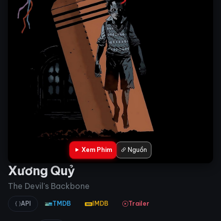
Xem Phim
Nguồn
Xương Quỷ​
The Devil's Backbone
API
TMDB
IMDB
Trailer