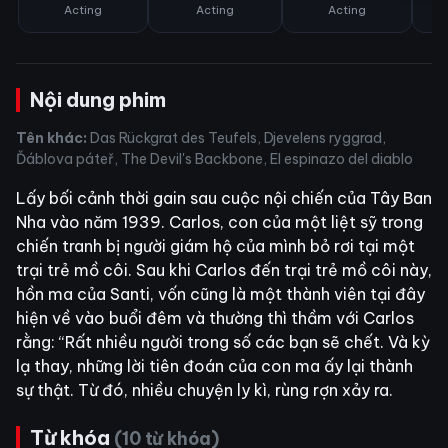
Acting
Acting
Acting
Nội dung phim
Tên khác:
Das Rückgrat des Teufels, Djevelens ryggrad,
Ďáblova páteř, The Devil's Backbone, El espinazo del diablo
Lấy bối cảnh thời gain sau cuộc nội chiến của Tây Ban
Nha vào năm 1939. Carlos, con của một liệt sỹ trong
chiến tranh bị người giám hộ của mình bỏ rơi tại một
trại trẻ mồ côi. Sau khi Carlos đến trại trẻ mồ côi này,
hồn ma của Santi, vốn cũng là một thành viên tại đây
hiện về vào buổi đêm và thường thì thầm với Carlos
rằng: “Rất nhiều người trong số các bạn sẽ chết. Và kỳ
lạ thay, những lời tiên đoán của con ma ấy lại thành
sự thật. Từ đó, nhiều chuyện ly kì, rùng rợn xảy ra.
Từ khóa
(10 từ khóa)