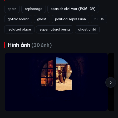
spain
orphanage
spanish civil war (1936-39)
gothic horror
ghost
political repression
1930s
isolated place
supernatural being
ghost child
Hình ảnh
(30 ảnh)
›