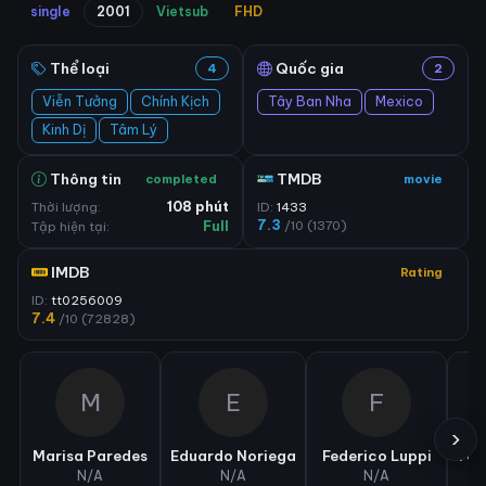
single
2001
Vietsub
FHD
Thể loại
Quốc gia
4
2
Viễn Tưởng
Chính Kịch
Tây Ban Nha
Mexico
Kinh Dị
Tâm Lý
Thông tin
TMDB
completed
movie
Thời lượng:
108 phút
ID:
1433
7.3
/10 (1370)
Tập hiện tại:
Full
IMDB
Rating
ID:
tt0256009
7.4
/10 (72828)
M
E
F
›
Marisa Paredes
Eduardo Noriega
Federico Luppi
Fer
N/A
N/A
N/A