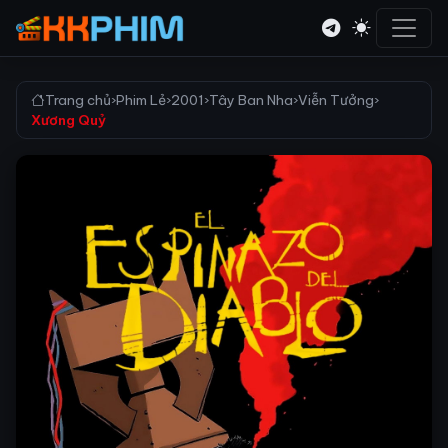
Trang chủ
›
Phim Lẻ
›
2001
›
Tây Ban Nha
›
Viễn Tưởng
›
Xương Quỷ​