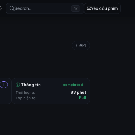
Search...
Yêu cầu phim
^K
API
Thông tin
1
completed
Thời lượng:
83 phút
Tập hiện tại:
Full