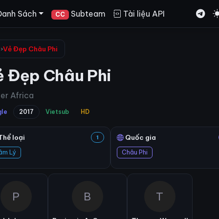
Danh Sách
Subteam
Tài liệu API
CC
ý
›
Vẻ Đẹp Châu Phi
ẻ Đẹp Châu Phi
er Africa
gle
2017
Vietsub
HD
Thể loại
Quốc gia
1
âm Lý
Châu Phi
P
B
T