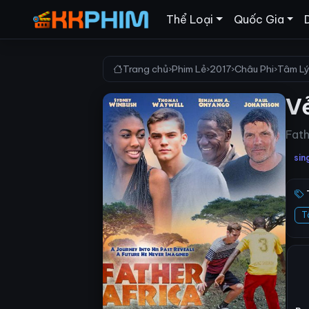
Thể Loại
Quốc Gia
Trang chủ
›
Phim Lẻ
›
2017
›
Châu Phi
›
Tâm L
V
Fath
sin
T