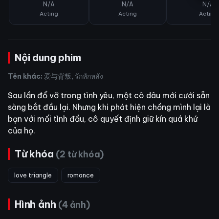
N/A
N/A
N/A
Acting
Acting
Acting
Nội dung phim
Tên khác:
爱与背叛, รักหักหลัง
Sau lần đổ vỡ trong tình yêu, một cô dâu mới cưới sẵn
sàng bắt đầu lại. Nhưng khi phát hiện chồng mình lại là
bạn với mối tình đầu, cô quyết định giữ kín quá khứ
của họ.
Từ khóa
(2 từ khóa)
love triangle
romance
Hình ảnh
(4 ảnh)