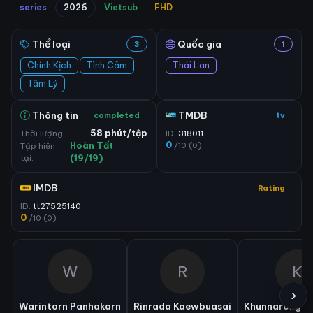
series
2026
Vietsub
FHD
Thể loại
Quốc gia
3
1
Chính Kịch
Tình Cảm
Thái Lan
Tâm Lý
Thông tin
TMDB
completed
tv
Thời lượng:
58 phút/tập
ID:
318011
0
/10 (0)
Tập hiện
Hoàn Tất
tại:
(19/19)
IMDB
Rating
ID:
tt27525140
0
/10 (0)
W
R
K
›
Warintorn Panhakarn
Rinrada Kaewbuasai
Khunnarong P