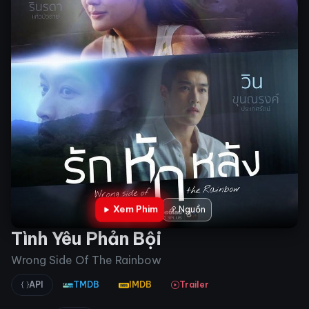
Xem Phim
Nguồn
Tình Yêu Phản Bội
Wrong Side Of The Rainbow
API
TMDB
IMDB
Trailer