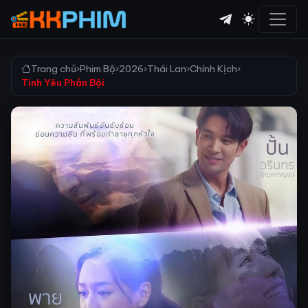
Trang chủ
›
Phim Bộ
›
2026
›
Thái Lan
›
Chính Kịch
›
Tình Yêu Phản Bội