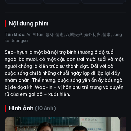
Nội dung phim
Tên khác:
An Affair, 정사, 情逝, 汉城娩娘, 婚外初夜, 情事, Jung
sa, Jeongsa
Seo-hyun là một bà nội trợ bình thường ở độ tuổi
ngoài ba mươi, có một cậu con trai mười tuổi và một
người chồng là kiến trúc sư thành đạt. Đối với cô,
cuộc sống chỉ là những chuỗi ngày lặp đi lặp lại đầy
nhàm chán. Thế nhưng, cuộc sống yên ổn ấy bất ngờ
bị đe dọa khi Woo-in – vị hôn phu trẻ trung và quyến
rũ của em gái cô – xuất hiện.
Hình ảnh
(10 ảnh)