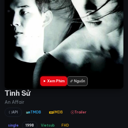
Xem Phim
Nguồn
Tình Sử
An Affair
API
TMDB
IMDB
Trailer
single
1998
Vietsub
FHD