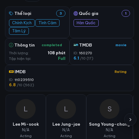
Thể loại
Quốc gia
3
1
Chính Kịch
Tình Cảm
Hàn Quốc
Tâm Lý
Thông tin
TMDB
completed
movie
Thời lượng:
108 phút
ID:
160270
6.1
/10 (17)
Tập hiện tại:
Full
IMDB
Rating
ID:
tt0239510
6.8
/10 (562)
L
L
S
›
Lee Mi-sook
Lee Jung-jae
Song Young-chang
J
N/A
N/A
N/A
Acting
Acting
Acting