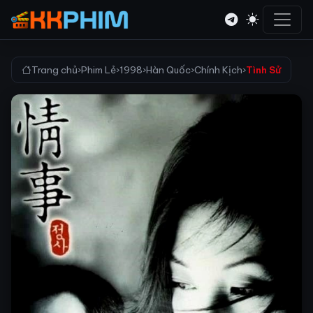
Trang chủ
›
Phim Lẻ
›
1998
›
Hàn Quốc
›
Chính Kịch
›
Tình Sử