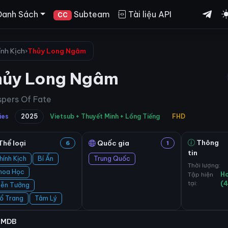
Danh Sách
Subteam
Tài liệu API
CC
ính Kịch
›
Thủy Long Ngâm
hủy Long Ngâm
pers Of Fate
ies
2025
Vietsub + Thuyết Minh + Lồng Tiếng
FHD
Thông
Thể loại
Quốc gia
6
1
tin
hính Kịch
Bí Ẩn
Trung Quốc
Thời lượng:
hoa Học
Tập hiện
H
tại:
(
iễn Tưởng
ổ Trang
Tâm Lý
IMDB