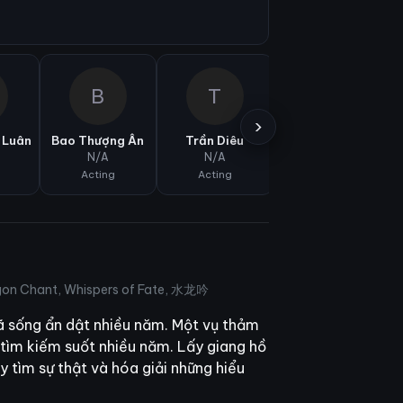
B
T
L
›
 Luân
Bao Thượng Ân
Trần Diêu
Lâm Thuận
N/A
N/A
N/A
Acting
Acting
Acting
agon Chant, Whispers of Fate, 水龙吟
ã sống ẩn dật nhiều năm. Một vụ thảm
ã tìm kiếm suốt nhiều năm. Lấy giang hồ
y tìm sự thật và hóa giải những hiểu