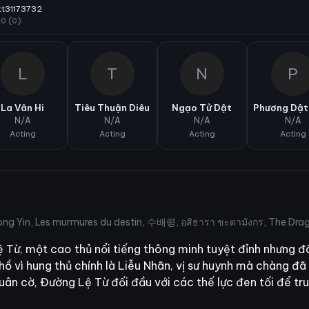
tt31173732
10 (0)
L
T
N
P
La Vân Hi
Tiêu Thuận Diêu
Ngạo Tử Dật
Phương Dật
N/A
N/A
N/A
N/A
Acting
Acting
Acting
Acting
ng Yin, Les murmures du destin, 수배령, อสิธารา ชะตามังกร, The Dr
ừ, một cao thủ nổi tiếng thông minh tuyệt đỉnh nhưng đ
hồ vì hung thủ chính là Liễu Nhãn, vị sư huynh mà chàng đ
uân cờ, Đường Lệ Từ đối đầu với các thế lực đen tối để tru