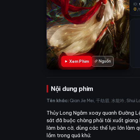
ID:
0
/
Xem Phim
Nguồn
Nội dung phim
Tên khác:
Qian Jie Mei, 千劫眉, 水龍吟, Shui Lo
Thủy Long Ngâm xoay quanh Đường Lệ T
sát đã buộc chàng phải tái xuất giang 
làm bàn cờ, dùng các thế lực lớn làm q
lầm trong quá khứ.