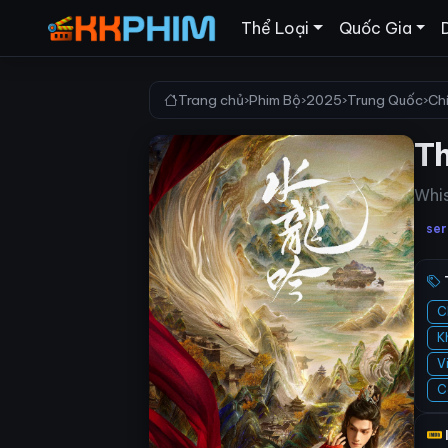
Thể Loại
Quốc Gia
Trang chủ
›
Phim Bộ
›
2025
›
Trung Quốc
›
Ch
T
Whis
ser
C
K
V
C