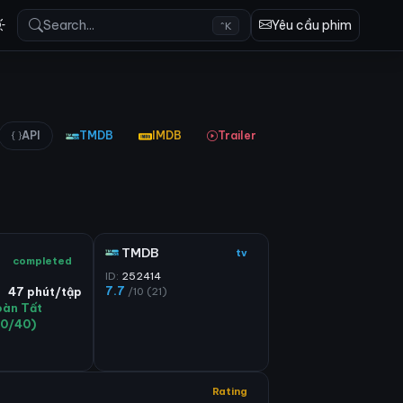
Search...
Yêu cầu phim
^K
API
TMDB
IMDB
Trailer
TMDB
tv
completed
ID:
252414
7.7
/10 (21)
47 phút/tập
oàn Tất
40/40)
Rating