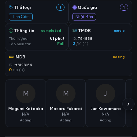
Thể loại
Quốc gia
1
1
Tình Cảm
Nhật Bản
Thông tin
TMDB
completed
movie
Thời lượng:
61 phút
ID:
794838
2
/10 (2)
Tập hiện tại:
Full
IMDB
Rating
ID:
tt8123166
0
/10 (0)
M
M
J
›
Megumi Kataoka
Masaru Fukarai
Jun Kawamura
Sugi
N/A
N/A
N/A
Acting
Acting
Acting