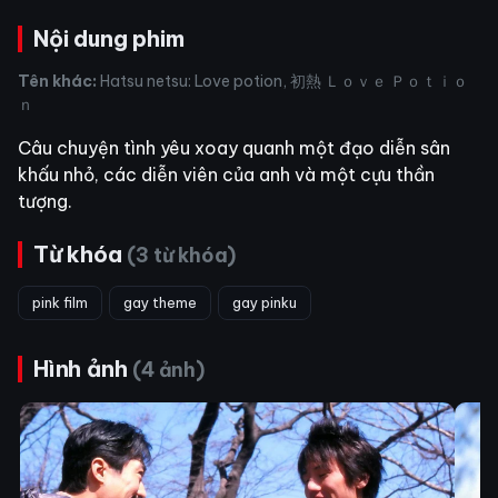
Nội dung phim
Tên khác:
Hatsu netsu: Love potion, 初熱 Ｌｏｖｅ Ｐｏｔｉｏ
ｎ
Câu chuyện tình yêu xoay quanh một đạo diễn sân
khấu nhỏ, các diễn viên của anh và một cựu thần
tượng.
Từ khóa
(3 từ khóa)
pink film
gay theme
gay pinku
Hình ảnh
(4 ảnh)