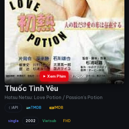
Xem Phim
Nguồn
Thuốc Tình Yêu
Hatsu Netsu: Love Potion / Passion's Potion
API
TMDB
IMDB
single
2002
Vietsub
FHD