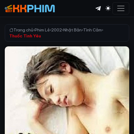
Trang chủ
›
Phim Lẻ
›
2002
›
Nhật Bản
›
Tình Cảm
›
Thuốc Tình Yêu