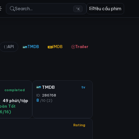
Search...
Yêu cầu phim
^K
API
TMDB
IMDB
Trailer
TMDB
tv
completed
ID:
286768
8
/10 (2)
49 phút/tập
oàn Tất
16/16)
Rating