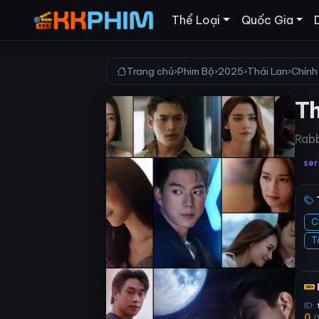
Thể Loại
Quốc Gia
Trang chủ
›
Phim Bộ
›
2025
›
Thái Lan
›
Chính
T
Rab
ser
C
T
ID:
0
/