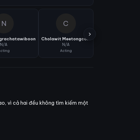
N
C
S
›
ngrachatawiboon
Cholawit Meetongcom
Sopitnapa Chumpa
N/A
N/A
N/A
cting
Acting
Acting
ao, vì cả hai đều không tìm kiếm một