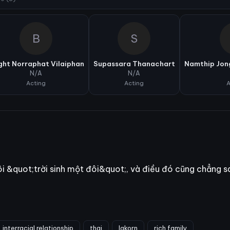
B
S
ght Norraphat Vilaiphan
Supassara Thanachart
Namthip Jo
N/A
N/A
Acting
Acting
A
ôi &quot;trời sinh một đôi&quot;, và điều đó cũng chẳng s
interracial relationship
thai
lakorn
rich family