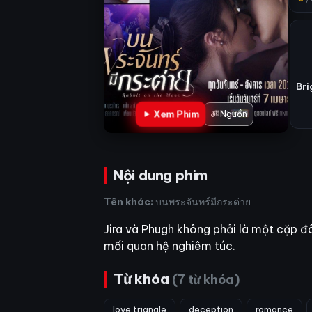
Bri
Xem Phim
Nguồn
Nội dung phim
Tên khác:
บนพระจันทร์มีกระต่าย
Jira và Phugh không phải là một cặp đ
mối quan hệ nghiêm túc.
Từ khóa
(7 từ khóa)
love triangle
deception
romance