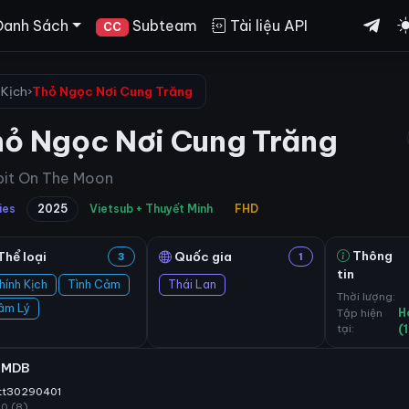
Danh Sách
Subteam
Tài liệu API
CC
 Kịch
›
Thỏ Ngọc Nơi Cung Trăng
hỏ Ngọc Nơi Cung Trăng
bit On The Moon
ies
2025
Vietsub + Thuyết Minh
FHD
Thông
Thể loại
Quốc gia
3
1
tin
hính Kịch
Tình Cảm
Thái Lan
Thời lượng:
âm Lý
Tập hiện
H
tại:
(
IMDB
tt30290401
10 (8)