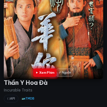
Xem Phim
Nguồn
Thần Y Hoa Đà
Incurable Traits
API
TMDB