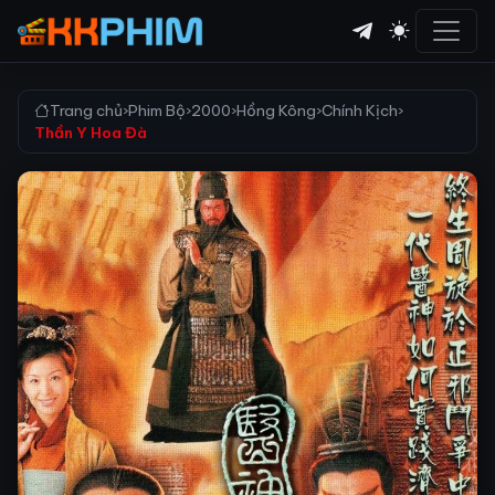
Trang chủ
›
Phim Bộ
›
2000
›
Hồng Kông
›
Chính Kịch
›
Thần Y Hoa Đà