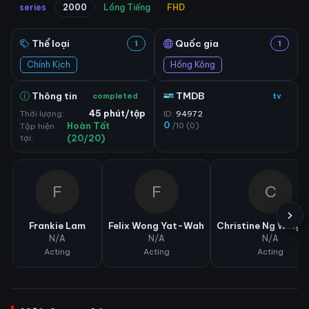
series
2000
Lồng Tiếng
FHD
Thể loại
Quốc gia
1
1
Chính Kịch
Hồng Kông
Thông tin
TMDB
completed
tv
Thời lượng:
45 phút/tập
ID:
94972
0
/10 (0)
Tập hiện
Hoàn Tất
tại:
(20/20)
F
F
C
›
Frankie Lam
Felix Wong Yat-Wah
Christine Ng Wing-
N/A
N/A
N/A
Acting
Acting
Acting