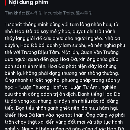
Nội dung phim
Tên khác:
医神华佗, Incurable Traits, 醫神華佗
Tư chất thông minh cùng với tấm lòng nhân hậu, từ
nhỏ, Hoa Đà đã say mê y học, quyết chí trở thành
thầy lang giỏi để cứu chữa cho người nghèo. Nhờ cơ
duyên, Hoa Đà bái danh y làm sư phụ và nên nghĩa phu
thê với Trương Diệu Tâm. Một lần, Quan Vân Trường
đưa người quen đến gặp Hoa Đà, xin ông chữa giúp
cơn sốt triền miên. Hoa Đà phát hiện đây là chứng
bệnh lạ, không phải dạng thương hàn thông thường.
Ông nhanh trí kết hợp hai phương pháp trong sách y
học – “Luận Thương Hàn” và “Luận Tư Âm”, nghiên
cứu thành công cách trị ôn dịch. Danh tiếng Hoa Đà
từ đó vang xa, nhưng lại nảy sinh nhiều rắc rối đáng
tiếc. Bọn tiểu nhân ganh ghét nên lập mưu hãm hại,
khiến Hoa Đà lâm vào họa sát thân. Ông cùng vợ phải
trốn chạy thật xa, đến vùng đất mới và tiếp tục hành
nghề y. Người bị bệnh nặng cỡ nào cũng được Hoa Đà