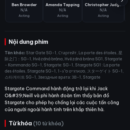
›
Ben Browder
Amanda Tapping
Christopher Judge
M
N/A
N/A
N/A
Acting
Acting
Acting
Nội dung phim
Tên khác:
Star Gate SG-1, Старгейт, La porte des étoiles, 星
际之门：SG-1, Hvězdná brána, Hvězdná brána SG1, Stargate
- Kommando SG-1, Stargate: SG-1, Stargate SG1 : La porte
des étoiles, Stargate SG-1, סטארגייט ס"ג-1, スターゲイト SG-1,
스타게이트 SG-1, Звездные врата: ЗВ-1, Stargate
Stargate Command hành động trở lại khi Jack
O&#39;Neill và phi hành đoàn tìm thấy bản đồ
Stargate cho phép họ chống lại các cuộc tấn công
của người ngoài hành tinh trên khắp thiên hà.
Từ khóa
(10 từ khóa)