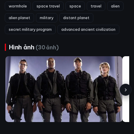
wormhole
space travel
space
travel
alien
alien planet
military
distant planet
secret military program
advanced ancient civilization
Hình ảnh
(30 ảnh)
›