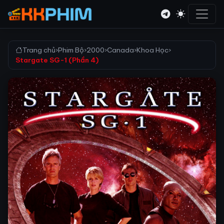
Trang chủ
›
Phim Bộ
›
2000
›
Canada
›
Khoa Học
›
Stargate SG-1 (Phần 4)