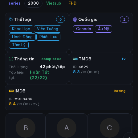
series
2000
Vietsub
FHD
Thể loại
Quốc gia
5
2
Khoa Học
Viễn Tưởng
Canada
Âu Mỹ
Hành Động
Phiêu Lưu
Tâm Lý
Thông tin
TMDB
completed
tv
Thời lượng:
42 phút/tập
ID:
4629
8.3
/10 (1838)
Tập hiện
Hoàn Tất
tại:
(22/22)
IMDB
Rating
ID:
tt0118480
8.4
/10 (107722)
B
A
C