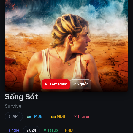
Xem Phim
Nguồn
Sống Sót
Survive
API
TMDB
IMDB
Trailer
single
2024
Vietsub
FHD