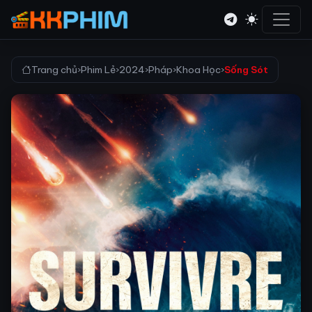
Trang chủ
›
Phim Lẻ
›
2024
›
Pháp
›
Khoa Học
›
Sống Sót