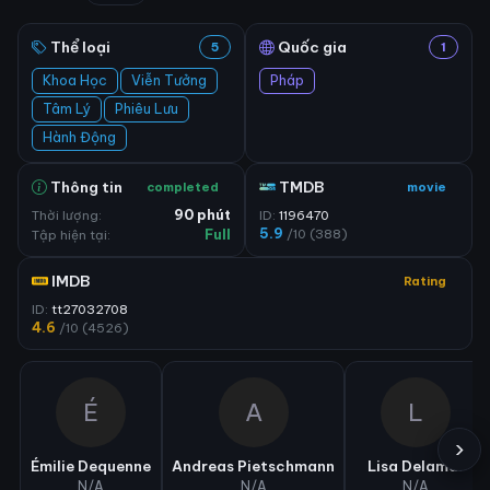
Thể loại
Quốc gia
5
1
Khoa Học
Viễn Tưởng
Pháp
Tâm Lý
Phiêu Lưu
Hành Động
Thông tin
TMDB
completed
movie
Thời lượng:
90 phút
ID:
1196470
5.9
/10 (388)
Tập hiện tại:
Full
IMDB
Rating
ID:
tt27032708
4.6
/10 (4526)
É
A
L
›
Émilie Dequenne
Andreas Pietschmann
Lisa Delamar
N/A
N/A
N/A