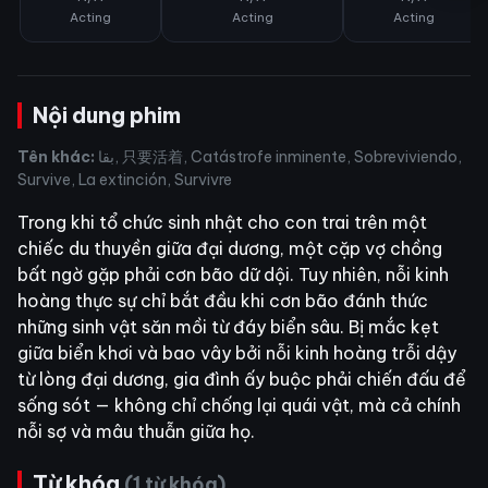
Acting
Acting
Acting
Nội dung phim
Tên khác:
بقا, 只要活着, Catástrofe inminente, Sobreviviendo,
Survive, La extinción, Survivre
Trong khi tổ chức sinh nhật cho con trai trên một
chiếc du thuyền giữa đại dương, một cặp vợ chồng
bất ngờ gặp phải cơn bão dữ dội. Tuy nhiên, nỗi kinh
hoàng thực sự chỉ bắt đầu khi cơn bão đánh thức
những sinh vật săn mồi từ đáy biển sâu. Bị mắc kẹt
giữa biển khơi và bao vây bởi nỗi kinh hoàng trỗi dậy
từ lòng đại dương, gia đình ấy buộc phải chiến đấu để
sống sót — không chỉ chống lại quái vật, mà cả chính
nỗi sợ và mâu thuẫn giữa họ.
Từ khóa
(1 từ khóa)