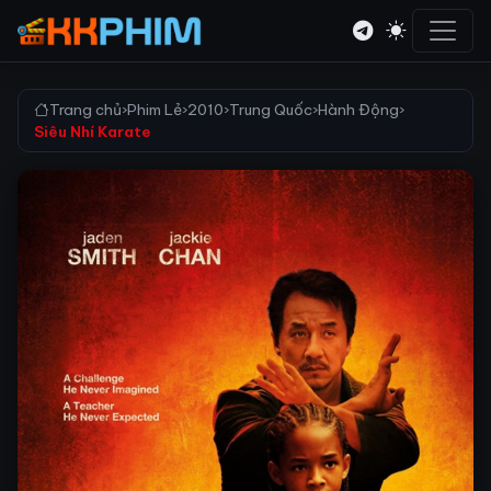
Trang chủ
›
Phim Lẻ
›
2010
›
Trung Quốc
›
Hành Động
›
Siêu Nhí Karate