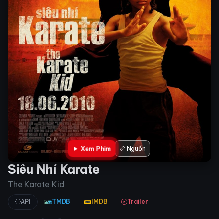
Xem Phim
Nguồn
Siêu Nhí Karate
The Karate Kid
API
TMDB
IMDB
Trailer