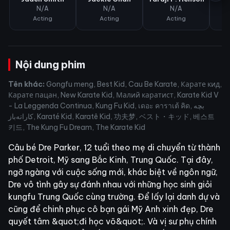
N/A
N/A
N/A
Acting
Acting
Acting
Nội dung phim
Tên khác:
Gongfu meng, Best Kid, Cau Be Karate, Карате кид,
Карате пацан, New Karate Kid, Малий каратист, Karate Kid V
- La Leggenda Continua, Kung Fu Kid, เดอะ คาราเต้ คิด, بچه
کاراته‌باز, Karaté Kid, Karatê Kid, 功夫梦, ベスト・キッド, 베스트
키드, The Kung Fu Dream, The Karate Kid
Câu bé Dre Parker, 12 tuổi theo mẹ di chuyển từ thành
phố Detroit, Mỹ sang Bắc Kinh, Trung Quốc. Tại đây,
ngỡ ngàng với cuộc sống mới, khác biệt về ngôn ngữ,
Dre vô tình gây sự đánh nhau với những học sinh giỏi
kungfu Trung Quốc cùng trường. Để lấy lại danh dự và
cũng để chinh phục cô bạn gái Mỹ Anh xinh đẹp, Dre
quyết tâm &quot;đi học võ&quot;. Và vị sư phụ chính