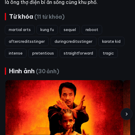
là ông thợ điện bí ẩn sống cùng khu phố.
Từ khóa
(11 từ khóa)
martial arts
kung fu
sequel
reboot
aftercreditsstinger
duringcreditsstinger
karate kid
intense
pretentious
straightforward
tragic
Hình ảnh
(30 ảnh)
›