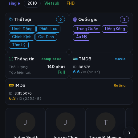
single
2010
Vietsub
FHD
Thể loại
Quốc gia
5
3
Hành Động
Phiêu Lưu
Trung Quốc
Hồng Kông
Chính Kịch
Gia Đình
Âu Mỹ
Tâm Lý
Thông tin
TMDB
completed
movie
Thời lượng:
140 phút
ID:
38575
6.6
/10 (6597)
Tập hiện tại:
Full
IMDB
Rating
ID:
tt1155076
6.3
/10 (225248)
J
J
T
›
Jaden Smith
Jackie Chan
Taraji P. Henson
We