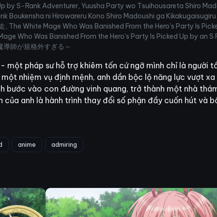
 Up by S-Rank Adventurer, Yuusha Party wo Tsuihousareta Shiro Mad
i S Rank Boukensha ni Hirowareru Kono Shiro Madoushi ga K
age Who Was Banished From the Hero's Party Is Picked Up 
hite Mage Who Was Banished From the Hero's Party Is Picked U
魔導師が規格外すぎる～
 - một pháp sư hỗ trợ khiêm tốn cứ ngỡ mình chỉ là người 
một nhiệm vụ định mệnh, anh dần bộc lộ năng lực vượt xa
ình bước vào con đường vinh quang, trở thành một nhà thám
 của anh là hành trình thay đổi số phận đầy cuốn hút và b
d
anime
admiring