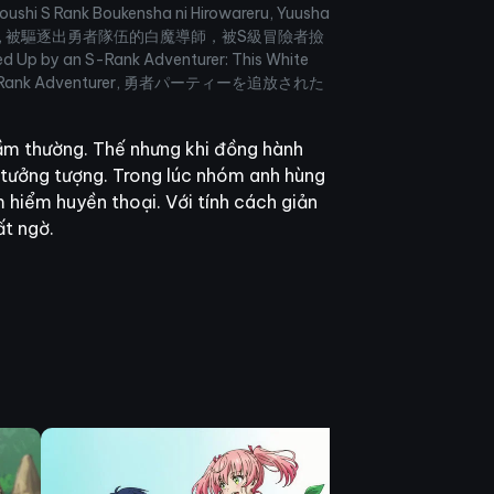
oushi S Rank Boukensha ni Hirowareru, Yuusha
ikakugaisugiru, 被驅逐出勇者隊伍的白魔導師，被S級冒險者撿
by an S-Rank Adventurer: This White
p by an S Rank Adventurer, 勇者パーティーを追放された
tầm thường. Thế nhưng khi đồng hành
 tưởng tượng. Trong lúc nhóm anh hùng
 hiểm huyền thoại. Với tính cách giản
ất ngờ.