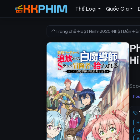
Thể Loại
Quốc Gia
Trang chủ
›
Hoạt Hình
›
2025
›
Nhật Bản
›
Hà
Ph
H
Sco
hoa
H
K
V