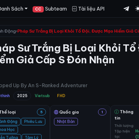
Danh Sách
Subteam
Tài liệu API
CC
nh Động
›
Pháp Sư Trắng Bị Loại Khỏi Tổ Đội, Được Mạo Hiểm Giả 
áp Sư Trắng Bị Loại Khỏi Tổ
iểm Giả Cấp S Đón Nhận
oped Up By An S-Ranked Adventurer
thinh
2025
Vietsub
FHD
Thông
Thể loại
Quốc gia
5
1
tin
ành Động
Phiêu Lưu
Nhật Bản
Thời lượng:
hoa Học
Tập hiện
H
tại:
(
iễn Tưởng
Tâm Lý