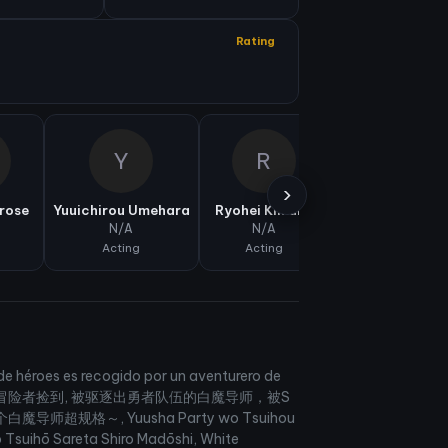
Rating
Y
R
Y
›
irose
Yuuichirou Umehara
Ryohei Kimura
Yui Ishikawa
N/A
N/A
N/A
Acting
Acting
Acting
e héroes es recogido por un aventurero de
级冒险者捡到, 被驱逐出勇者队伍的白魔导师，被S
格～, Yuusha Party wo Tsuihou
 Tsuihō Sareta Shiro Madōshi, White