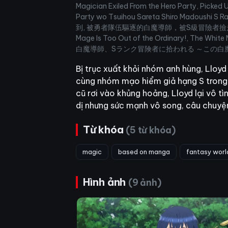
Magician Exiled From the Hero Party, Picked
Party wo Tsuihou Sareta Shiro Madoush
到, 被勇者隊伍驅逐的白魔導師，被S級冒險者撿走, The White M
Mage Is Too Out of the Ordinary!, The W
白魔導師、Sランク冒険者に拾われる ～この白
Bị trục xuất khỏi nhóm anh hùng, Lloyd
cùng nhóm mạo hiểm giả hạng S trong 
cũ rơi vào khủng hoảng, Lloyd lại vô t
dị nhưng sức mạnh vô song, câu chuyện
Từ khóa
(5 từ khóa)
magic
based on manga
fantasy worl
Hình ảnh
(9 ảnh)