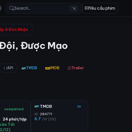
Search...
Yêu cầu phim
^K
Cấp S Đón Nhận
 Đội, Được Mạo
API
TMDB
IMDB
Trailer
TMDB
tv
completed
ID:
284771
6.7
/10 (29)
24 phút/tập
oàn Tất
12/12)