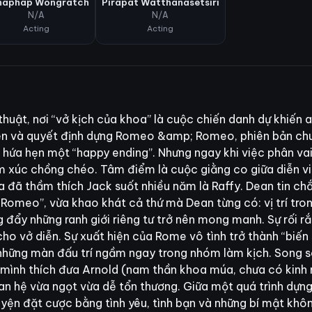
haphap Wongratch
Pirapat Watthanasetsiri
N/A
N/A
Acting
Acting
huật, nơi “vở kịch của khoa” là cuộc chiến danh dự khiến 
diễn và quyết định dựng Romeo &amp; Romeo, phiên bản ch
và hứa hẹn một “happy ending”. Nhưng ngay khi việc phân va
 xúc chồng chéo. Tâm điểm là cuộc giằng co giữa diễn viê
 đã thầm thích Jack suốt nhiều năm là Raffy. Dean tin chắ
 “Romeo”, vừa khao khát cả thứ mà Dean từng có: vị trí tro
ng đẩy những ranh giới riêng tư trở nên mong manh. Sự rối 
ho vở diễn. Sự xuất hiện của Rome vô tình trở thành “biến
 những màn đấu trí ngầm ngay trong nhóm làm kịch. Song 
i mình thích đưa Arnold (nam thần khoa múa, chưa có kinh
n hệ vừa ngọt vừa dễ tổn thương. Giữa một quá trình dựng k
uyện đặt cược bằng tình yêu, tình bạn và những bí mật khôn