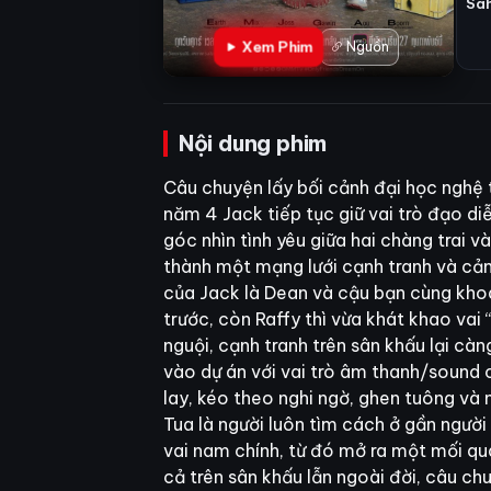
Sa
Xem Phim
Nguồn
Nội dung phim
Câu chuyện lấy bối cảnh đại học nghệ t
năm 4 Jack tiếp tục giữ vai trò đạo 
góc nhìn tình yêu giữa hai chàng trai 
thành một mạng lưới cạnh tranh và cảm
của Jack là Dean và cậu bạn cùng khoa
trước, còn Raffy thì vừa khát khao vai
nguội, cạnh tranh trên sân khấu lại cà
vào dự án với vai trò âm thanh/sound c
lay, kéo theo nghi ngờ, ghen tuông và
Tua là người luôn tìm cách ở gần ngườ
vai nam chính, từ đó mở ra một mối qua
cả trên sân khấu lẫn ngoài đời, câu ch