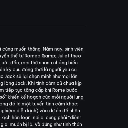
ai cũng muốn thắng. Năm nay, sinh viên
uyển thể từ Romeo &amp; Juliet theo
i bắt đầu, mọi thứ nhanh chóng biến
n kỳ cựu đồng thời là người yêu cũ
c Jack sẽ lại chọn mình như mọi lần
ng lòng Jack. Khi tình cảm cũ chưa kịp
rắm tiếp tục tăng cấp khi Rome bước
 số” khiến kế hoạch của mỗi người lung
song đó là một tuyến tình cảm khác:
 nghiệm diễn kịch) vào dự án để nhận
ịch hỗn loạn, nơi ai cũng phải “diễn”
g ai muốn bị lộ. Và đúng như tinh thần