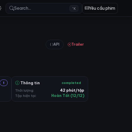
Search...
Yêu cầu phim
^K
API
Trailer
Thông tin
1
completed
Thời lượng:
42 phút/tập
Tập hiện tại:
Hoàn Tất (12/12)