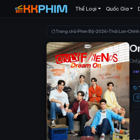
Thể Loại
Quốc Gia
Trang chủ
›
Phim Bộ
›
2026
›
Thái Lan
›
Chính
On
Only
ser
C