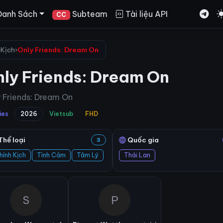
Danh Sách
Subteam
Tài liệu API
CC
 Kịch
›
Only Friends: Dream On
ly Friends: Dream On
 Friends: Dream On
ies
2026
Vietsub
FHD
Thể loại
Quốc gia
3
hính Kịch
Tình Cảm
Tâm Lý
Thái Lan
S
P