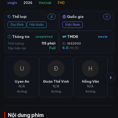
single
2026
Vietsub
FHD
Thể loại
Quốc gia
2
1
Gia Đình
Hài Hước
Việt Nam
Thông tin
TMDB
completed
movie
Thời lượng:
115 phút
ID:
1632933
6.0
/10 (1)
Tập hiện tại:
Full
U
Đ
H
›
Uyen An
Đoàn Thế Vinh
Hồng Vân
N/A
N/A
N/A
Acting
Acting
Acting
Nội dung phim