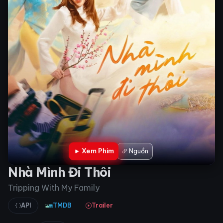
Xem Phim
Nguồn
Nhà Mình Đi Thôi
Tripping With My Family
API
TMDB
Trailer