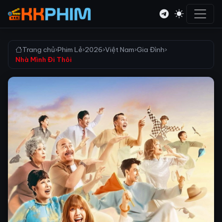
Trang chủ
›
Phim Lẻ
›
2026
›
Việt Nam
›
Gia Đình
›
Nhà Mình Đi Thôi