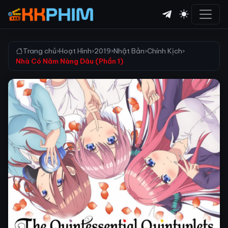
Trang chủ
›
Hoạt Hình
›
2019
›
Nhật Bản
›
Chính Kịch
›
Nhà Có Năm Nàng Dâu (Phần 1)