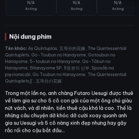
N/A
N/A
N/A
Acting
Acting
Acting
Nội dung phim
Tên khác:
As Quíntuplas, 五等分的花嫁, The Quintessential
Quintuplets, Go-Toubun no Hanayome, Gotoubun no
Hanayome, 5-toubun no Hanayome, Go-Tōbun no
Hanayome, 5Hanayome SP, 5등분의 신부, Sposób na
pięcioraczki, Go Toubun no Hanayome, The Quintessential
Quintuplets∬., 五等分の花嫁
Trong một lần nọ, anh chàng Futaro Uesugi được thuê
về làm gia sư cho 5 cô con gái của một ông chú giàu
nứt vách, và dĩ nhiên, tiền thuê cậu khá là cao. Thế là
những câu chuyện dở khóc dở cười xoay quanh anh
gia sư Uesugi và 5 cô nàng xinh đẹp nhưng hay gây
rắc rối cho cậu bắt đầu…