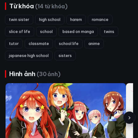
Từ khóa
(14 từ khóa)
twin sister
high school
harem
romance
slice of life
school
based on manga
twins
tutor
classmate
school life
anime
japanese high school
sisters
Hình ảnh
(30 ảnh)
›