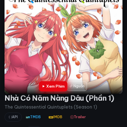
Xem Phim
Nguồn
Nhà Có Năm Nàng Dâu (Phần 1)
The Quintessential Quintuplets (Season 1)
API
TMDB
IMDB
Trailer