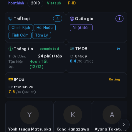
hoathinh
2019
Vietsub
FHD
Thể loại
Quốc gia
4
1
Chính Kịch
Hài Hước
Nhật Bản
Tình Cảm
Tâm Lý
Thông tin
TMDB
completed
tv
Thời lượng:
24 phút/tập
ID:
84669
8.4
/10 (756)
Tập hiện
Hoàn Tất
tại:
(12/12)
IMDB
Rating
ID:
tt9584920
7.6
/10 (10392)
Y
K
A
›
Yoshitsugu Matsuoka
Kana Hanazawa
Ayana Taketatsu