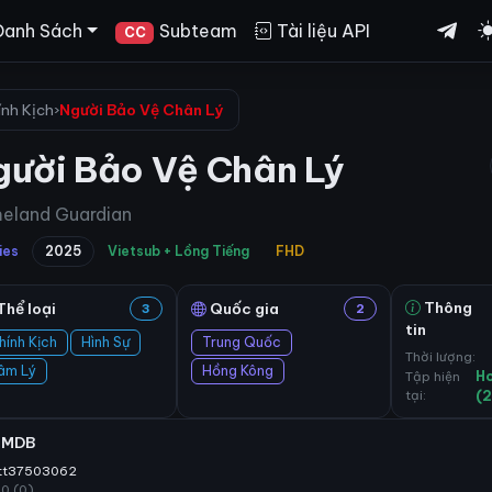
Danh Sách
Subteam
Tài liệu API
CC
ính Kịch
›
Người Bảo Vệ Chân Lý
gười Bảo Vệ Chân Lý
eland Guardian
ies
2025
Vietsub + Lồng Tiếng
FHD
Thông
Thể loại
Quốc gia
3
2
tin
hính Kịch
Hình Sự
Trung Quốc
Thời lượng:
âm Lý
Hồng Kông
Tập hiện
H
tại:
(
IMDB
tt37503062
10 (0)