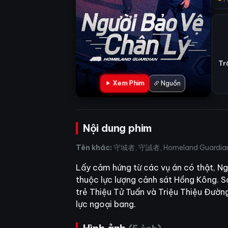
Tr
Xem Phim
Nguồn
Nội dung phim
Tên khác:
守城者, 守誠者, Homeland Guardi
Lấy cảm hứng từ các vụ án có thật, N
thuộc lực lượng cảnh sát Hồng Kông. S
trẻ Thiệu Tử Tuấn và Triệu Thiệu Đườn
lực ngoại bang.