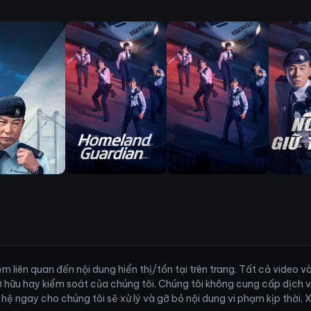
 liên quan đến nội dung hiển thị/tồn tại trên trang. Tất cả video 
ở hữu hay kiểm soát của chúng tôi. Chúng tôi không cung cấp dịch 
ên hệ ngay cho chúng tôi sẽ xử lý và gỡ bỏ nội dung vi phạm kịp thời