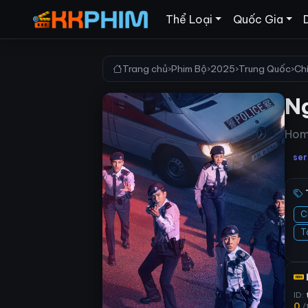
Thể Loại
Quốc Gia
Trang chủ
›
Phim Bộ
›
2025
›
Trung Quốc
›
Ch
N
Hom
ser
C
T
ID:
0
/