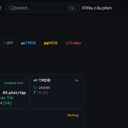
Search...
Yêu cầu phim
^K
API
TMDB
IMDB
Trailer
TMDB
tv
completed
ID:
263161
7
/10 (2)
45 phút/tập
oàn Tất
24/24)
Rating