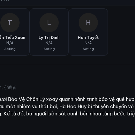
T
L
H
ần Tiểu Xuân
Lý Trị Đình
Hàn Tuyết
N/A
N/A
N/A
Acting
Acting
Acting
an, 守诚者
gười Bảo Vệ Chân Lý xoay quanh hành trình bảo vệ quê hươ
au một nhiệm vụ thất bại, Hà Hạo Huy bị thuyên chuyển về
g. Kể từ đó, ba người luôn sát cánh bên nhau từng bước tr