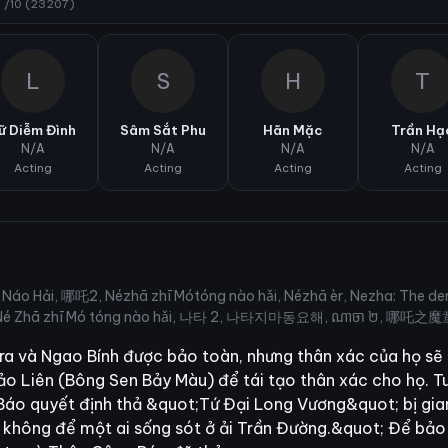
9
/10 (23207)
L
S
H
T
ữ Diễm Đình
Sâm Sắt Phu
Hãn Mặc
Trần Hạ
N/A
N/A
N/A
N/A
Acting
Acting
Acting
Acting
 Hải, 哪吒2, Nézhā zhī Mótóng nào hǎi, Nézhā èr, Nezha: The 
之魔童鬧海, ناچا٢, נה ז'א 2, Ne Zha II, نژا 2, Né Zhā zhī Mó tóng nào hǎi, 나타 2, 나타지마동요해, ណាចា ២,
Tra và Ngao Bính được bảo toàn, nhưng thân xác của họ sẽ 
 Liên (Bông Sen Bảy Màu) để tái tạo thân xác cho họ. Tuy 
Báo quyết định thả &quot;Tứ Đại Long Vương&quot; bị gi
ẽ không để một ai sống sót ở ải Trần Đường.&quot; Để bảo 