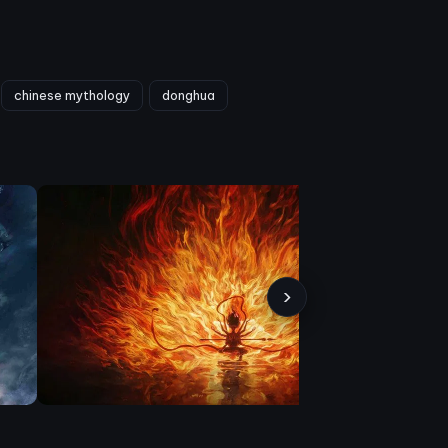
chinese mythology
donghua
›