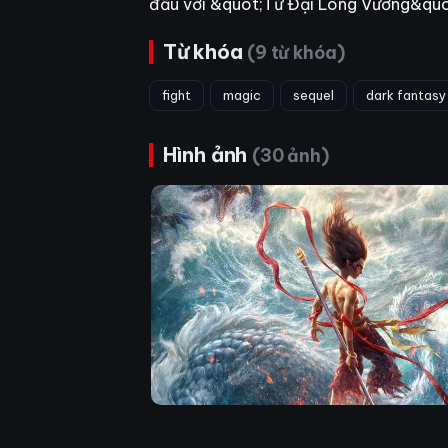
đấu với &quot;Tứ Đại Long Vương&quo
Từ khóa
(9 từ khóa)
fight
magic
sequel
dark fantasy
Hình ảnh
(30 ảnh)