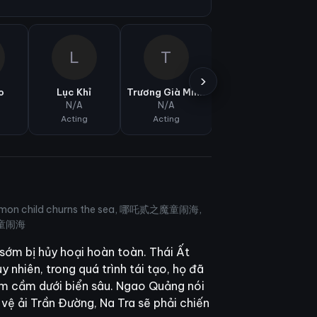
L
T
D
›
o
Lục Khỉ
Trương Già Minh
Dương Vệ Thanh
N/A
N/A
N/A
Acting
Acting
Acting
demon child churns the sea, 哪吒贰之魔童闹海,
 哪吒之魔童闹海
sớm bị hủy hoại hoàn toàn. Thái Ất
nhiên, trong quá trình tái tạo, họ đã
am cầm dưới biển sâu. Ngao Quảng nói
vệ ải Trần Đường, Na Tra sẽ phải chiến