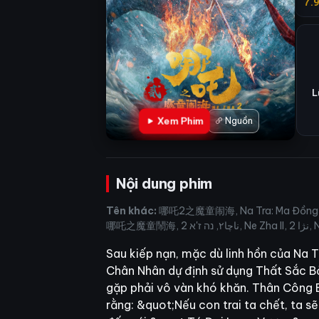
7.
L
Xem Phim
Nguồn
Nội dung phim
Tên khác:
哪吒2之魔童闹海, Na Tra: Ma Đồng Náo
哪吒
Sau kiếp nạn, mặc dù linh hồn của Na 
Chân Nhân dự định sử dụng Thất Sắc Bảo
gặp phải vô vàn khó khăn. Thân Công 
rằng: &quot;Nếu con trai ta chết, ta s