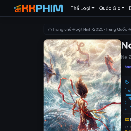
Thể Loại
Quốc Gia
Trang chủ
›
Hoạt Hình
›
2025
›
Trung Quốc
›
V
Na
Ne Z
hoa
V
P
T
ID: