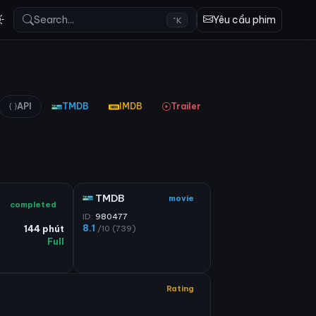
Search...
Yêu cầu phim
^K
API
TMDB
IMDB
Trailer
TMDB
movie
completed
ID:
980477
8.1
/10 (739)
144 phút
Full
Rating