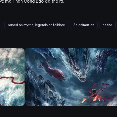
t; mà Thân Công Báo đã thả ra.
based on myths, legends or folklore
3d animation
nezha