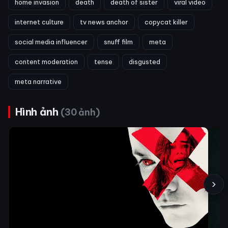
home invasion
death
death of sister
viral video
internet culture
tv news anchor
copycat killer
social media influencer
snuff film
meta
content moderation
tense
disgusted
meta narrative
Hình ảnh
(30 ảnh)
›