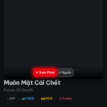
Xem Phim
Nguồn
Muôn Mặt Cái Chết
Faces Of Death
API
TMDB
IMDB
Trailer