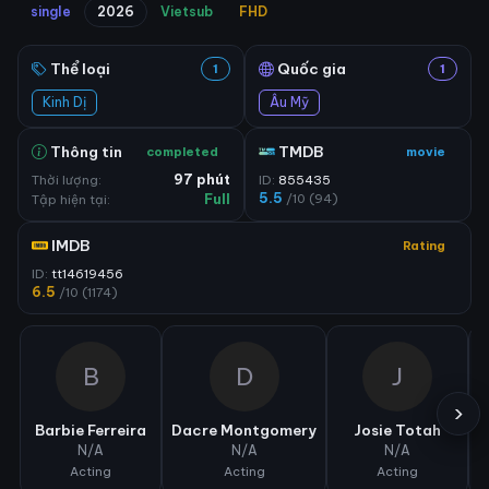
single
2026
Vietsub
FHD
Thể loại
Quốc gia
1
1
Kinh Dị
Âu Mỹ
Thông tin
TMDB
completed
movie
Thời lượng:
97 phút
ID:
855435
5.5
/10 (94)
Tập hiện tại:
Full
IMDB
Rating
ID:
tt14619456
6.5
/10 (1174)
B
D
J
›
Barbie Ferreira
Dacre Montgomery
Josie Totah
N/A
N/A
N/A
Acting
Acting
Acting