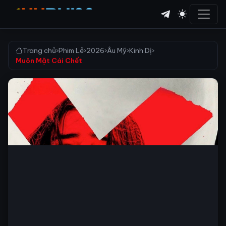
Trang chủ
›
Phim Lẻ
›
2026
›
Âu Mỹ
›
Kinh Dị
›
Muôn Mặt Cái Chết