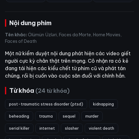
Nội dung phim
Tên khác:
Ölümün Üzləri, Faces da Morte, Home Movies,
Faces of Death
Một nữ kiểm duyệt nội dung phát hiện các video giết
người cực kỳ chân thật trên mạng. Cô nhận ra có kẻ
đang tái hiện các kiểu chết từ phim cũ và phát tán
chúng, rồi bị cuốn vào cuộc săn đuổi với chính hắn.
Từ khóa
(24 từ khóa)
post-traumatic stress disorder (ptsd)
kidnapping
beheading
trauma
sequel
murder
serial killer
internet
slasher
violent death