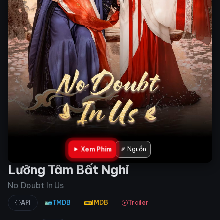
Xem Phim
Nguồn
Lưỡng Tâm Bất Nghi
No Doubt In Us
API
TMDB
IMDB
Trailer