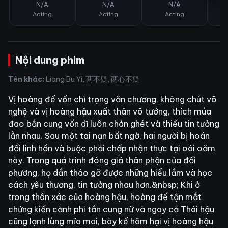
N/A
N/A
N/A
Acting
Acting
Acting
Nội dung phim
Tên khác:
Liang Bu Yi, 两不疑, 两心不疑​
Vị hoàng đế vốn chỉ trọng văn chương, không chút võ
nghệ và vị hoàng hậu xuất thân võ tướng, thích múa
đao bắn cung vốn dĩ luôn chán ghét và thiếu tin tưởng
lẫn nhau. Sau một tai nạn bất ngờ, hai người bị hoán
đổi linh hồn và buộc phải chấp nhận thực tại oái oăm
này. Trong quá trình đóng giả thân phận của đối
phương, họ dần tháo gỡ được những hiểu lầm và học
cách yêu thương, tin tưởng nhau hơn.&nbsp; Khi ở
trong thân xác của hoàng hậu, hoàng đế tận mắt
chứng kiến cảnh phi tần cung nữ và ngay cả Thái hậu
cũng lạnh lùng mỉa mai, bày kế hãm hại vị hoàng hậu