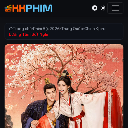
Trang chủ
›
Phim Bộ
›
2026
›
Trung Quốc
›
Chính Kịch
›
Lưỡng Tâm Bất Nghi