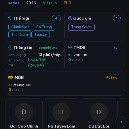
series
2026
Vietsub
FHD
Thể loại
Quốc gia
4
1
Chính Kịch
Cổ Trang
Trung Quốc
Tình Cảm
Tâm Lý
Thông tin
TMDB
completed
tv
Thời lượng:
13 phút/tập
ID:
288088
0
/10 (0)
Tập hiện
Hoàn Tất
tại:
(24/24)
IMDB
Rating
ID:
tt41568021
0
/10 (0)
Đ
H
D
›
Đại Cao Chính
Hà Tuyên Lâm
Dư Dật Lôi
Mã