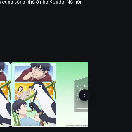
ối cùng sống nhờ ở nhà Kouda. Nó nói
›