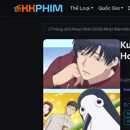
Thể Loại
Quốc Gia
Trang chủ
›
Hoạt Hình
›
2026
›
Nhật Bản
›
Hài
Ku
H
Kuji
hoa
H
V