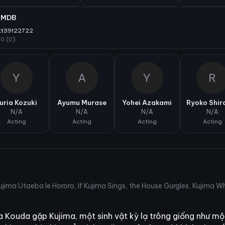
IMDB
tt39122722
10 (0)
Y
A
Y
R
uria Kozuki
Ayumu Murase
Yohei Azakami
Ryoko Shira
N/A
N/A
N/A
N/A
Acting
Acting
Acting
Acting
ima Utaeba Ie Hororo, If Kujima Sings, the House Gurgles, Kuj
 Kouda gặp Kujima, một sinh vật kỳ lạ trông giống như mộ