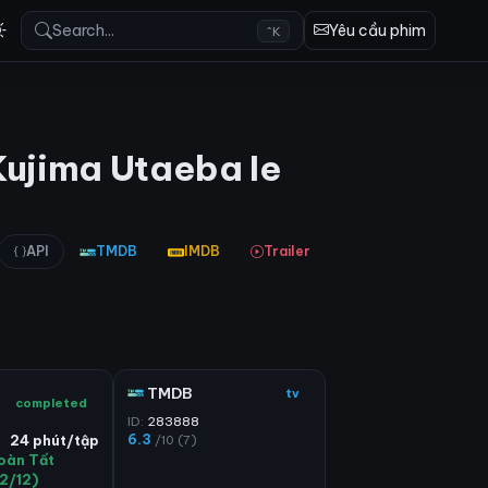
Search...
Yêu cầu phim
^K
Kujima Utaeba Ie
API
TMDB
IMDB
Trailer
TMDB
tv
completed
ID:
283888
6.3
/10 (7)
24 phút/tập
oàn Tất
12/12)