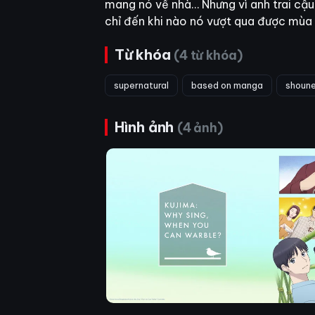
mang nó về nhà… Nhưng vì anh trai cậu 
chỉ đến khi nào nó vượt qua được mù
Từ khóa
(4 từ khóa)
supernatural
based on manga
shoun
Hình ảnh
(4 ảnh)