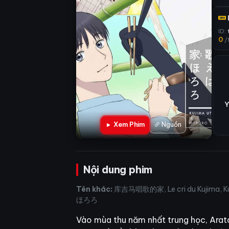
ID:
0
/
Y
Xem Phim
Nguồn
Nội dung phim
Tên khác:
库吉马唱歌的家, Le cri du Kujima, Kuj
ほろろ
Vào mùa thu năm nhất trung học, Arata