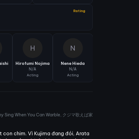
Rating
H
N
ishi
Hirofumi Nojima
Nene Hieda
N/A
N/A
Acting
Acting
ima Why Sing When You Can Warble, クジマ歌えば家
t con chim. Vì Kujima đang đói, Arata