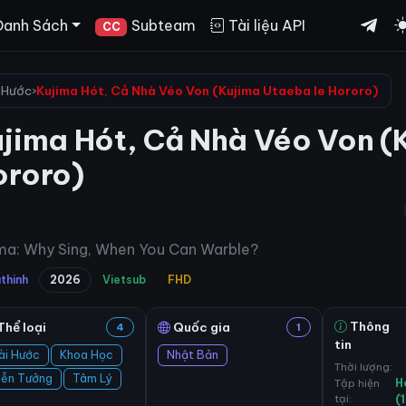
Danh Sách
Subteam
Tài liệu API
CC
 Hước
›
Kujima Hót, Cả Nhà Véo Von (Kujima Utaeba Ie Hororo)
jima Hót, Cả Nhà Véo Von (
ororo)
ma: Why Sing, When You Can Warble?
thinh
2026
Vietsub
FHD
Thông
Thể loại
Quốc gia
4
1
tin
ài Hước
Khoa Học
Nhật Bản
Thời lượng:
iễn Tưởng
Tâm Lý
Tập hiện
H
tại:
(