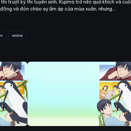
thi trượt kỳ thi tuyển sinh, Kujima trở nên quá khích và cu
a đông và đón chào sự ấm áp của mùa xuân, nhưng…
en
anime