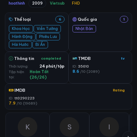
hoathinh
2009
Vietsub
FHD
Thể loại
Quốc gia
6
1
Khoa Học
Viễn Tưởng
Nhật Bản
Hành Động
Phiêu Lưu
Hài Hước
Bí Ẩn
Thông tin
TMDB
completed
tv
Thời lượng:
24 phút/tập
ID:
35610
8.6
/10 (2089)
Tập hiện
Hoàn Tất
tại:
(26/26)
IMDB
Rating
ID:
tt0290223
7.9
/10 (19689)
K
S
I