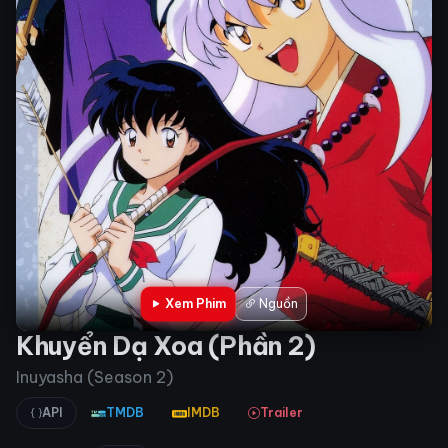
Xem Phim
Nguồn
Khuyển Dạ Xoa (Phần 2)
Inuyasha (Season 2)
API
TMDB
IMDB
Trailer