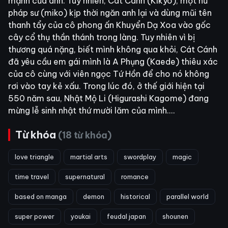
mạnh của anh. Tuy nhiên, Cát Cánh (Kikyo), một nữ
pháp sư (miko) kịp thời ngăn anh lại và dùng mũi tên
thanh tẩy của cô phong ấn Khuyển Dạ Xoa vào gốc
cây cổ thụ thần thánh trong làng. Tuy nhiên vì bị
thương quá nặng, biết mình không qua khỏi, Cát Cánh
đã yêu cầu em gái mình là A Phụng (Kaede) thiêu xác
của cô cùng với viên ngọc Tứ Hồn để cho nó không
rơi vào tay kẻ xấu. Trong lúc đó, ở thế giới hiện tại
550 năm sau, Nhật Mộ Li (Higurashi Kagome) đang
mừng lễ sinh nhật thứ mười lăm của mình....
Từ khóa
(18 từ khóa)
love triangle
martial arts
swordplay
magic
time travel
supernatural
romance
based on manga
demon
historical
parallel world
super power
youkai
feudal japan
shounen