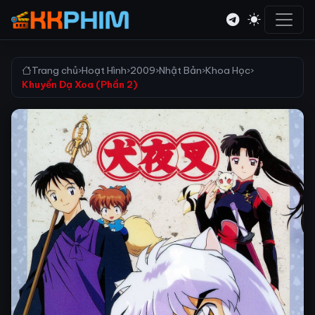
Trang chủ
›
Hoạt Hình
›
2009
›
Nhật Bản
›
Khoa Học
›
Khuyển Dạ Xoa (Phần 2)