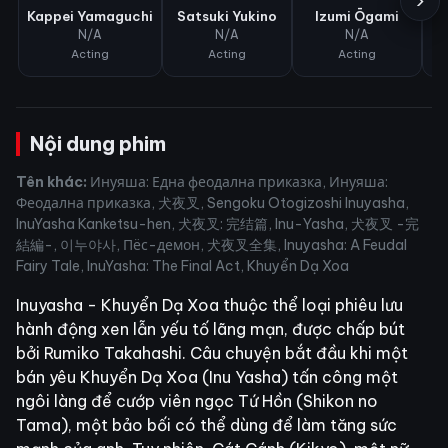
›
Kappei Yamaguchi
Satsuki Yukino
Izumi Ōgami
Ho
N/A
N/A
N/A
Acting
Acting
Acting
Nội dung phim
Tên khác:
Инуяша: Една феодална приказка, Инуяша:
Феодална приказка, 犬夜叉, Sengoku Otogizoshi Inuyasha,
InuYasha Kanketsu-hen, 犬夜叉: 完结篇, Inu-Yasha, 犬夜叉 -完
結編-, 이누야사, Пёс-демон, 犬夜叉全集, Inuyasha: A Feudal
Fairy Tale, InuYasha: The Final Act, Khuyển Dạ Xoa
Inuyasha - Khuyển Dạ Xoa thuộc thể loại phiêu lưu
hành động xen lẫn yếu tố lãng mạn, được chấp bút
bởi Rumiko Takahashi. Câu chuyện bắt đầu khi một
bán yêu Khuyển Dạ Xoa (Inu Yasha) tấn công một
ngôi làng để cướp viên ngọc Tứ Hồn (Shikon no
Tama), một bảo bối có thể dùng để làm tăng sức