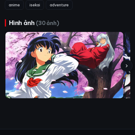
anime
isekai
adventure
Hình ảnh
(30 ảnh)
›