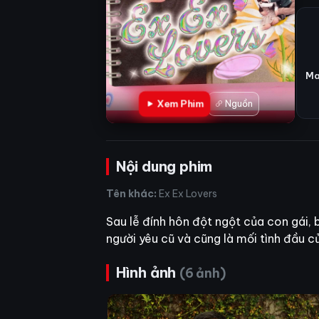
Ma
Xem Phim
Nguồn
Nội dung phim
Tên khác:
Ex Ex Lovers
Sau lễ đính hôn đột ngột của con gái, 
người yêu cũ và cũng là mối tình đầu c
Hình ảnh
(6 ảnh)