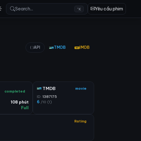
Search...
Yêu cầu phim
^K
API
TMDB
IMDB
TMDB
movie
completed
ID:
1387175
6
/10 (1)
108 phút
Full
Rating