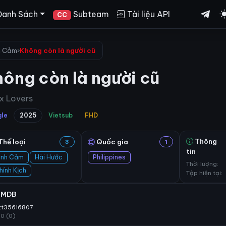
Danh Sách
Subteam
Tài liệu API
CC
h Cảm
›
Không còn là người cũ
ông còn là người cũ
x Lovers
gle
2025
Vietsub
FHD
Thông
Thể loại
Quốc gia
3
1
tin
ình Cảm
Hài Hước
Philippines
Thời lượng:
hính Kịch
Tập hiện tại:
IMDB
tt35616807
10 (0)