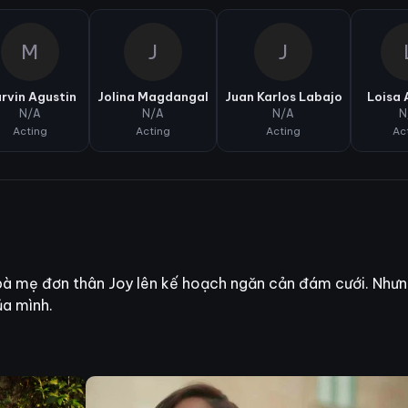
M
J
J
rvin Agustin
Jolina Magdangal
Juan Karlos Labajo
Loisa 
N/A
N/A
N/A
N
Acting
Acting
Acting
Ac
bà mẹ đơn thân Joy lên kế hoạch ngăn cản đám cưới. Nhưng 
ủa mình.