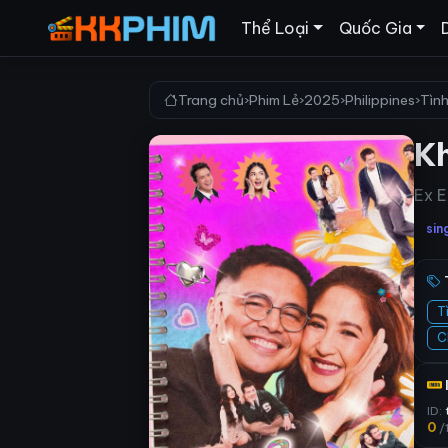
Thể Loại
Quốc Gia
Trang chủ
›
Phim Lẻ
›
2025
›
Philippines
›
Tìn
Kh
Ex E
sin
T
C
ID:
0
/