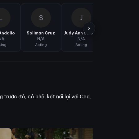
L
S
J
M
›
Andalio
Soliman Cruz
Judy Ann Santos
Mylene Dizon
/A
N/A
N/A
N/A
ting
Acting
Acting
Acting
trước đó, cô phải kết nối lại với Ced,