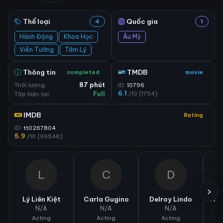
Thể loại
Quốc gia
4
1
Hành Động
Khoa Học
Âu Mỹ
Viễn Tưởng
Tâm Lý
Thông tin
TMDB
completed
movie
Thời lượng:
87 phút
ID:
10796
6.1
/10 (1754)
Tập hiện tại:
Full
IMDB
Rating
ID:
tt0267804
5.9
/10 (99546)
L
C
D
›
Lý Liên Kiệt
Carla Gugino
Delroy Lindo
Jas
N/A
N/A
N/A
Acting
Acting
Acting