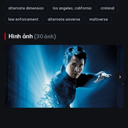
alternate dimension
los angeles, california
criminal
law enforcement
alternate universe
multiverse
Hình ảnh
(30 ảnh)
›