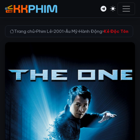
Trang chủ
›
Phim Lẻ
›
2001
›
Âu Mỹ
›
Hành Động
›
Kẻ Độc Tôn