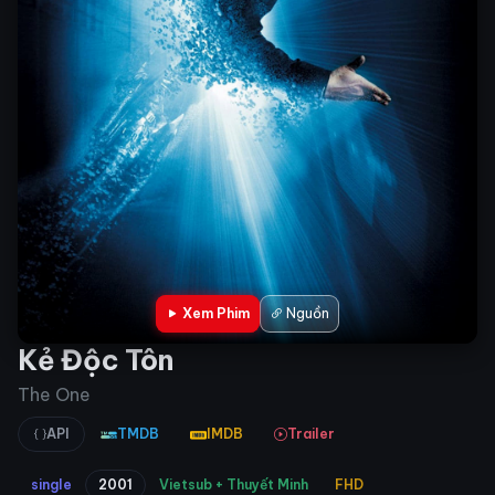
Xem Phim
Nguồn
Kẻ Độc Tôn
The One
API
TMDB
IMDB
Trailer
single
2001
Vietsub + Thuyết Minh
FHD