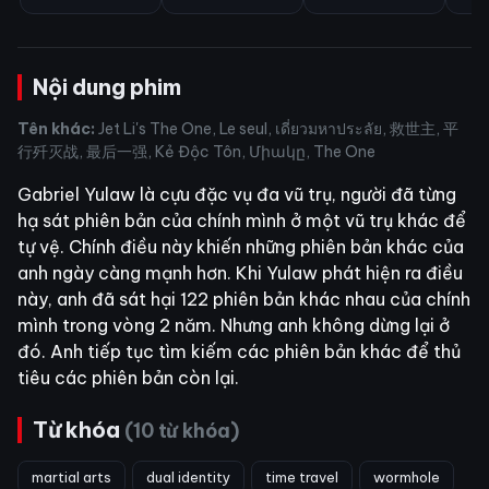
Nội dung phim
Tên khác:
Jet Li's The One, Le seul, เดี่ยวมหาประลัย, 救世主, 平
行歼灭战, 最后一强, Kẻ Độc Tôn, Միակը, The One
Gabriel Yulaw là cựu đặc vụ đa vũ trụ, người đã từng
hạ sát phiên bản của chính mình ở một vũ trụ khác để
tự vệ. Chính điều này khiến những phiên bản khác của
anh ngày càng mạnh hơn. Khi Yulaw phát hiện ra điều
này, anh đã sát hại 122 phiên bản khác nhau của chính
mình trong vòng 2 năm. Nhưng anh không dừng lại ở
đó. Anh tiếp tục tìm kiếm các phiên bản khác để thủ
tiêu các phiên bản còn lại.
Từ khóa
(10 từ khóa)
martial arts
dual identity
time travel
wormhole