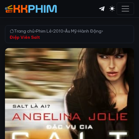
Trang chủ
›
Phim Lẻ
›
2010
›
Âu Mỹ
›
Hành Động
›
Điệp Viên Salt