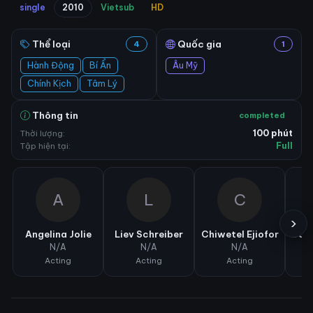
single
2010
Vietsub
HD
Thể loại
Quốc gia
4
1
Hành Động
Bí Ẩn
Âu Mỹ
Chính Kịch
Tâm Lý
Thông tin
completed
Thời lượng:
100 phút
Tập hiện tại:
Full
A
L
C
›
Angelina Jolie
Liev Schreiber
Chiwetel Ejiofor
Dani
N/A
N/A
N/A
Acting
Acting
Acting