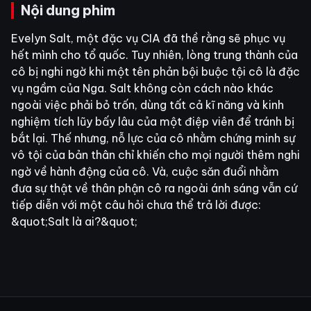
Nội dung phim
Evelyn Salt, một đặc vụ CIA đã thề rằng sẽ phục vụ
hết mình cho tổ quốc. Tuy nhiên, lòng trung thành của
cô bị nghi ngờ khi một tên phản bội buộc tội cô là đặc
vụ ngầm của Nga. Salt không còn cách nào khác
ngoài việc phải bỏ trốn, dùng tất cả kĩ năng và kinh
nghiệm tích lũy bấy lâu của một điệp viên để tránh bị
bắt lại. Thế nhưng, nỗ lực của cô nhằm chứng minh sự
vô tội của bản thân chỉ khiến cho mọi người thêm nghi
ngờ về hành động của cô. Và, cuộc săn đuổi nhằm
đưa sự thật về thân phận cô ra ngoài ánh sáng vẫn cứ
tiếp diễn với một câu hỏi chưa thể trả lời được:
&quot;Salt là ai?&quot;