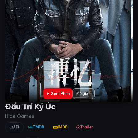
Xem Phim
Nguồn
Đấu Trí Ký Ức
Hide Games
API
TMDB
IMDB
Trailer