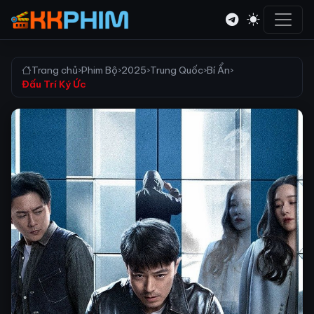
Trang chủ
›
Phim Bộ
›
2025
›
Trung Quốc
›
Bí Ẩn
›
Đấu Trí Ký Ức