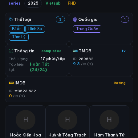
series
2025
Vietsub
FHD
Thể loại
Quốc gia
3
1
Bí Ẩn
Hình Sự
Trung Quốc
Tâm Lý
Thông tin
TMDB
completed
tv
Thời lượng:
17 phút/tập
ID:
280532
9.3
/10 (3)
Tập hiện
Hoàn Tất
tại:
(24/24)
IMDB
Rating
ID:
tt35231532
0
/10 (0)
H
H
H
Hoắc Kiến Hoa
Huỳnh Tông Trạch
Hám Thanh Tử