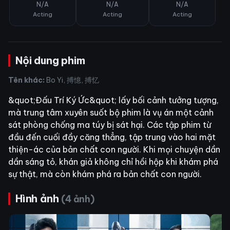
N/A
N/A
N/A
Acting
Acting
Acting
Nội dung phim
Tên khác:
Bo Yi, 搏憶, 搏忆
&quot;Đấu Trí Ký Ức&quot; lấy bối cảnh tưởng tượng,
mà trung tâm xuyên suốt bộ phim là vụ án một cảnh
sát phòng chống ma túy bị sát hại. Các tập phim từ
đầu đến cuối đầy căng thẳng, tập trung vào hai mặt
thiện-ác của bản chất con người. Khi mọi chuyện dần
dần sáng tỏ, khán giả không chỉ hồi hộp khi khám phá
sự thật, mà còn khám phá ra bản chất con người.
Hình ảnh
(4 ảnh)