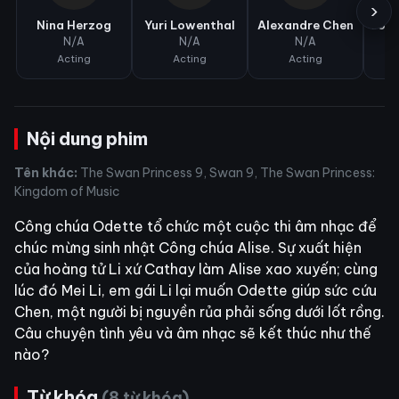
›
Nina Herzog
Yuri Lowenthal
Alexandre Chen
Jos
N/A
N/A
N/A
Acting
Acting
Acting
Nội dung phim
Tên khác:
The Swan Princess 9, Swan 9, The Swan Princess:
Kingdom of Music
Công chúa Odette tổ chức một cuộc thi âm nhạc để
chúc mừng sinh nhật Công chúa Alise. Sự xuất hiện
của hoàng tử Li xứ Cathay làm Alise xao xuyến; cùng
lúc đó Mei Li, em gái Li lại muốn Odette giúp sức cứu
Chen, một người bị nguyền rủa phải sống dưới lốt rồng.
Câu chuyện tình yêu và âm nhạc sẽ kết thúc như thế
nào?
Từ khóa
(8 từ khóa)