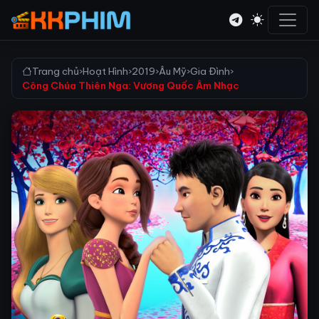
Trang chủ
›
Hoạt Hình
›
2019
›
Âu Mỹ
›
Gia Đình
›
Công Chúa Thiên Nga: Vương Quốc Âm Nhạc