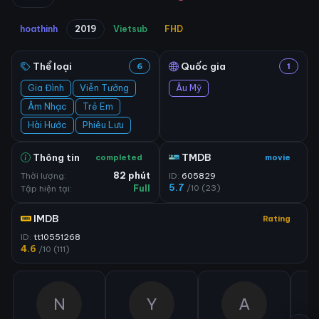
hoathinh
2019
Vietsub
FHD
Thể loại
Quốc gia
6
1
Gia Đình
Viễn Tưởng
Âu Mỹ
Âm Nhạc
Trẻ Em
Hài Hước
Phiêu Lưu
Thông tin
TMDB
completed
movie
Thời lượng:
82 phút
ID:
605829
5.7
/10 (23)
Tập hiện tại:
Full
IMDB
Rating
ID:
tt10551268
4.6
/10 (111)
N
Y
A