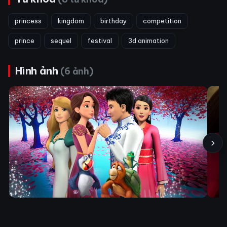
princess
kingdom
birthday
competition
prince
sequel
festival
3d animation
Hình ảnh
(6 ảnh)
›