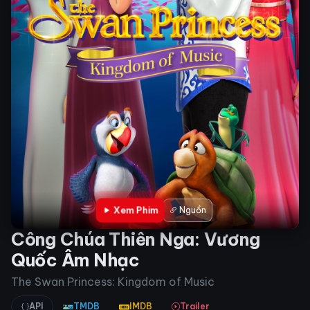
Xem Phim
Nguồn
Công Chúa Thiên Nga: Vương
Quốc Âm Nhạc
The Swan Princess: Kingdom of Music
API
TMDB
IMDB
Trailer