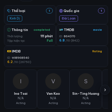
Thể loại
Quốc gia
1
1
Kinh Dị
Đài Loan
Thông tin
TMDB
completed
movie
Thời lượng:
111 phút
ID:
864370
6.8
/10 (842)
Tập hiện tại:
Full
IMDB
Rating
ID:
tt18968540
6.2
/10 (26750)
I
V
S
›
Ina Tsai
Ven Kao
Sin-Ting Huang
N/A
N/A
N/A
Acting
Acting
Acting