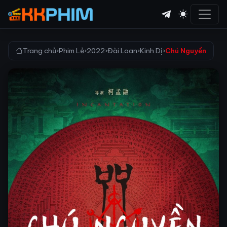
Trang chủ
›
Phim Lẻ
›
2022
›
Đài Loan
›
Kinh Dị
›
Chú Nguyền