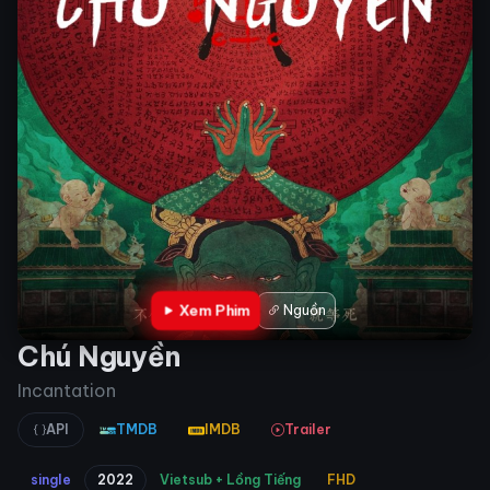
Xem Phim
Nguồn
Chú Nguyền
Incantation
API
TMDB
IMDB
Trailer
single
2022
Vietsub + Lồng Tiếng
FHD