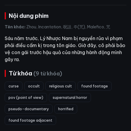
Nội dung phim
Tên khác:
Zhou, Incantation, 呪詛, 주(咒), Malefico, 咒
Sáu năm trước, Lý Nhược Nam bị nguyền rủa vì phạm
phải điều cấm kị trong tôn giáo. Giờ đây, cô phải bảo
vệ con gái trước hậu quả của những hành động mình
gây ra.
Từ khóa
(9 từ khóa)
curse
occult
religious cult
found footage
pov (point of view)
supernatural horror
pseudo-documentary
horrified
found footage adjacent