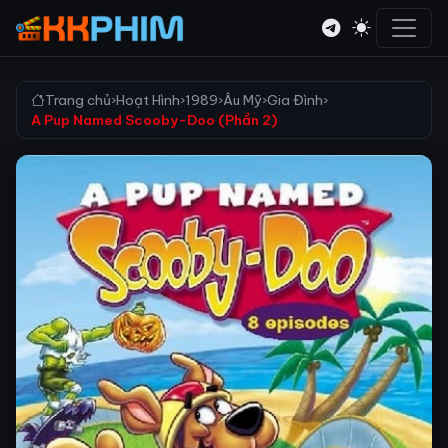
Trang chủ
›
Hoạt Hình
›
1989
›
Âu Mỹ
›
Gia Đình
›
A Pup Named Scooby-Doo (Phần 2)