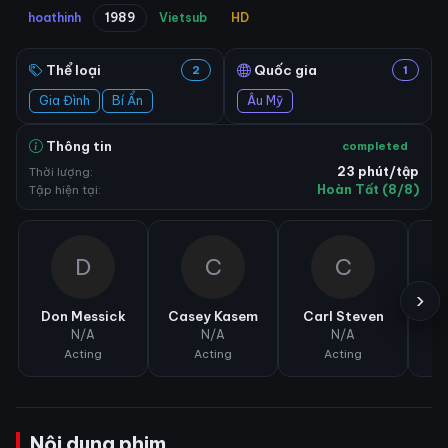
hoathinh
1989
Vietsub
HD
Thể loại
Quốc gia
2
1
Gia Đình
Bí Ẩn
Âu Mỹ
Thông tin
completed
Thời lượng:
23 phút/tập
Tập hiện tại:
Hoàn Tất (8/8)
D
C
C
›
Don Messick
Casey Kasem
Carl Steven
Ke
N/A
N/A
N/A
Acting
Acting
Acting
Nội dung phim